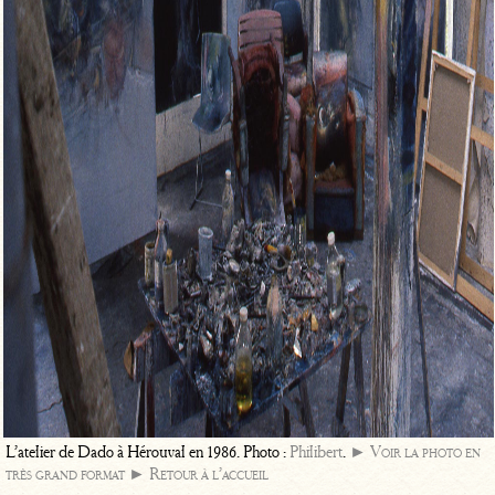
L’atelier de Dado à Hérouval en 1986. Photo :
Philibert
.
► Voir la photo en
très grand format
► Retour à l’accueil