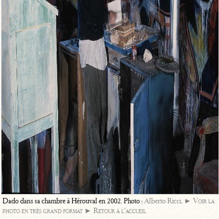
Dado dans sa chambre à Hérouval en 2002. Photo :
Alberto Ricci
.
► Voir la
photo en très grand format
► Retour à l’accueil