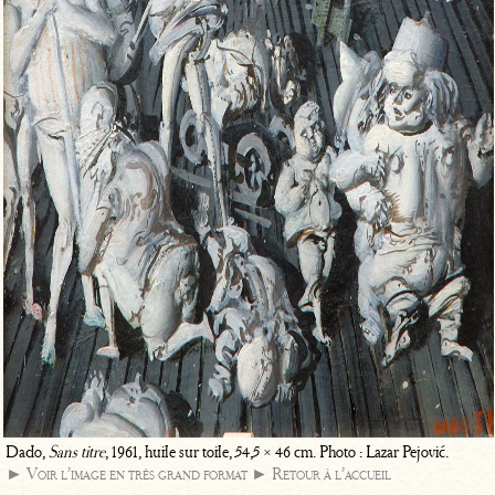
Dado,
Sans titre
, 1961, huile sur toile, 54,5 × 46 cm. Photo : Lazar Pejović.
► Voir l’image en très grand format
► Retour à l’accueil