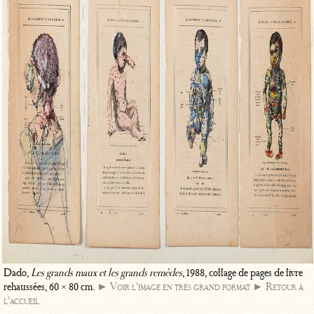
Dado,
Les grands maux et les grands remèdes
, 1988, collage de pages de livre
rehaussées, 60 × 80 cm.
► Voir l’image en très grand format
► Retour à
l’accueil