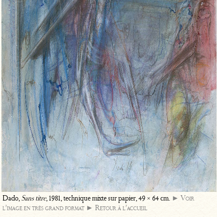
Dado,
Sans titre
, 1981, technique mixte sur papier, 49 × 64 cm.
► Voir
l’image en très grand format
► Retour à l’accueil