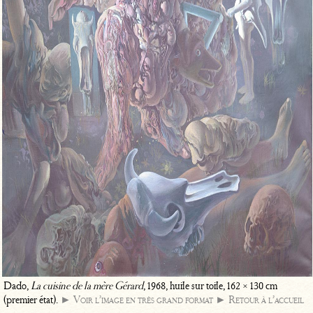
Dado,
La cuisine de la mère Gérard
, 1968, huile sur toile, 162 × 130 cm
(premier état).
► Voir l’image en très grand format
► Retour à l’accueil