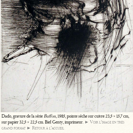
Dado, gravure de la série
Buffon
, 1985, pointe sèche sur cuivre 23,5 × 15,7 cm,
sur papier 32,5 × 22,5 cm. Biel Genty, imprimeur.
► Voir l’image en très
grand format
► Retour à l’accueil