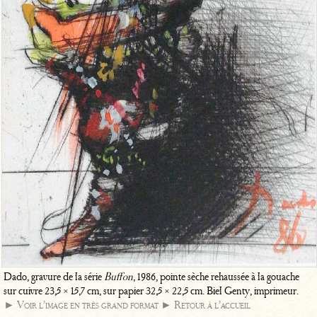
Dado, gravure de la série
Buffon
, 1986, pointe sèche rehaussée à la gouache
sur cuivre 23,5 × 15,7 cm, sur papier 32,5 × 22,5 cm. Biel Genty, imprimeur.
► Voir l’image en très grand format
► Retour à l’accueil