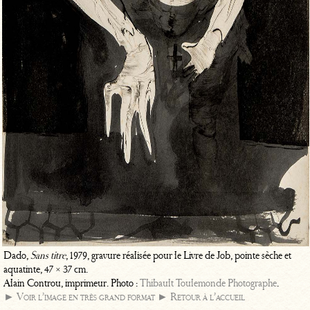
Dado,
Sans titre
, 1979, gravure réalisée pour le Livre de Job, pointe sèche et
aquatinte, 47 × 37 cm.
Alain Controu, imprimeur. Photo :
Thibault Toulemonde Photographe
.
► Voir l’image en très grand format
► Retour à l’accueil