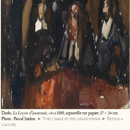
Dado,
La Leçon d’anatomie
,
circa
1950, aquarelle sur papier, 17 × 24 cm.
Photo : Pascal Szidon.
► Voir l’image en très grand format
► Retour à
l’accueil