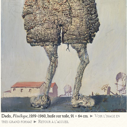
Dado,
Pénélope
, 1959-1960, huile sur toile, 91 × 64 cm.
► Voir l’image en
très grand format
► Retour à l’accueil