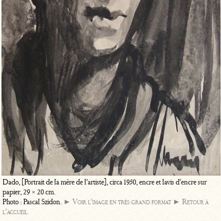
Dado, [Portrait de la mère de l’artiste], circa 1950, encre et lavis d’encre sur
papier, 29 × 20 cm.
Photo : Pascal Szidon.
► Voir l’image en très grand format
► Retour à
l’accueil