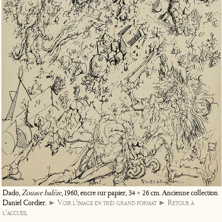
Dado,
Zouave balèze
, 1960, encre sur papier, 34 × 26 cm. Ancienne collection
Daniel Cordier.
► Voir l’image en très grand format
► Retour à
l’accueil