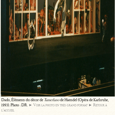
Dado, Éléments du décor de
Tamerlano
de Haendel (Opéra de Karlsruhe,
1993). Photo : DR.
► Voir la photo en très grand format
► Retour à
l’accueil