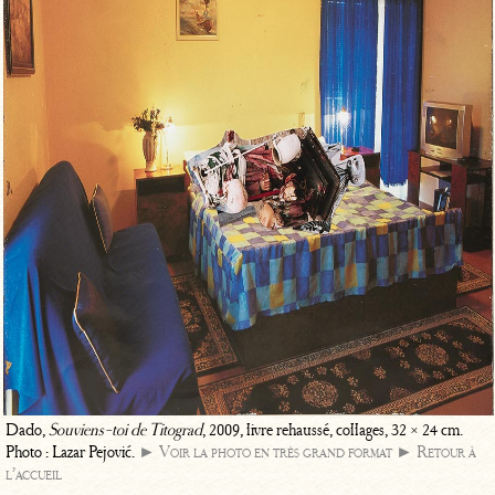
Dado,
Souviens-toi de Titograd
, 2009, livre rehaussé, collages, 32 × 24 cm.
Photo : Lazar Pejović.
► Voir la photo en très grand format
► Retour à
l’accueil