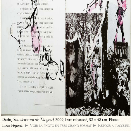
Dado,
Souviens-toi de Titograd
, 2009, livre rehaussé, 32 × 48 cm. Photo :
Lazar Pejović.
► Voir la photo en très grand format
► Retour à l’accueil